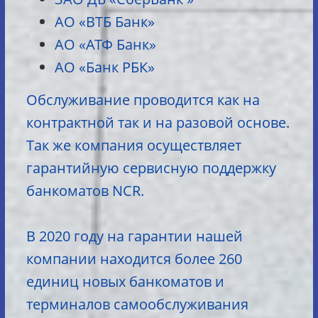
АО «ВТБ Банк»
АО «АТФ Банк»
АО «Банк РБК»
Обслуживание проводится как на
контрактной так и на разовой основе.
Так же компания осуществляет
гарантийную сервисную поддержку
банкоматов NCR.
В 2020 году на гарантии нашей
компании находится более 260
единиц новых банкоматов и
терминалов самообслуживания